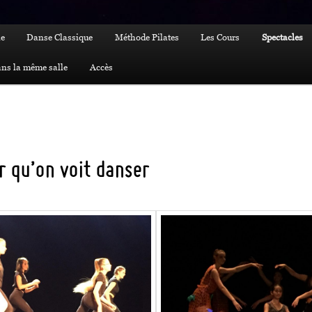
e
Danse Classique
Méthode Pilates
Les Cours
Spectacles
ns la même salle
Accès
r qu’on voit danser