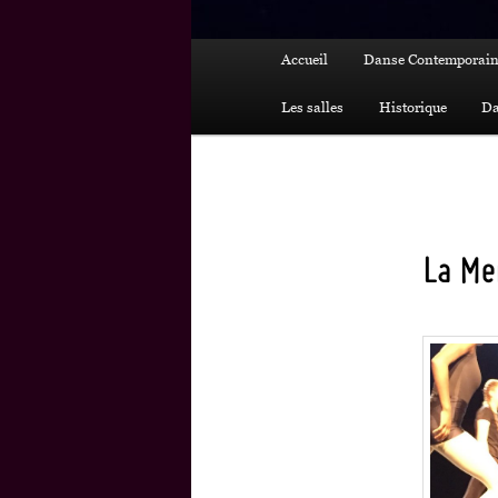
Menu
Accueil
Danse Contemporain
principal
Les salles
Historique
Da
La Me